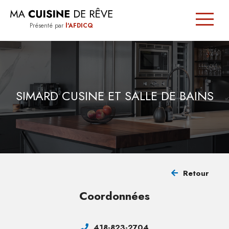
Présenté par
l'AFDICQ
SIGNÉE
QUÉBEC
SIMARD CUSINE ET SALLE DE BAINS
TRUCS
ET
CONSEILS
Retour
TROUVER
Coordonnées
UN
CUISINISTE
418-823-2704