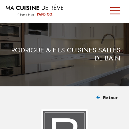
Présenté par
l'AFDICQ
SIGNÉE
QUÉBEC
RODRIGUE & FILS CUISINES SALLES
DE BAIN
TRUCS
ET
CONSEILS
Retour
TROUVER
UN
CUISINISTE