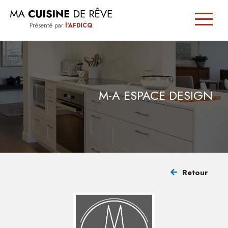
Présenté par
l'AFDICQ
SIGNÉE
QUÉBEC
M-A ESPACE DESIGN
TRUCS
ET
CONSEILS
Retour
TROUVER
UN
CUISINISTE