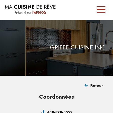
Présenté par
l'AFDICQ
SIGNÉE
QUÉBEC
GRIFFE CUISINE INC
TRUCS
ET
CONSEILS
Retour
TROUVER
Coordonnées
UN
CUISINISTE
418-878-5552