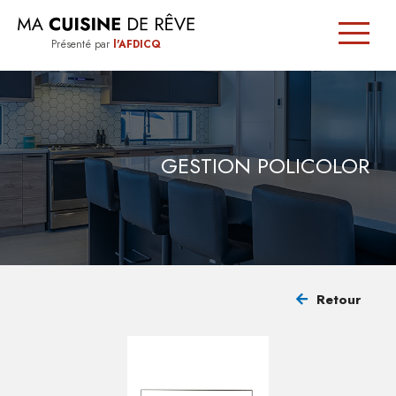
Présenté par
l'AFDICQ
SIGNÉE
QUÉBEC
GESTION POLICOLOR
TRUCS
ET
CONSEILS
Retour
TROUVER
UN
CUISINISTE