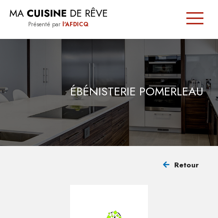
Présenté par
l'AFDICQ
SIGNÉE
QUÉBEC
ÉBÉNISTERIE POMERLEAU
TRUCS
ET
CONSEILS
Retour
TROUVER
UN
CUISINISTE