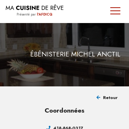
Présenté par
l'AFDICQ
SIGNÉE
QUÉBEC
ÉBÉNISTERIE MICHEL ANCTIL
TRUCS
ET
CONSEILS
Retour
TROUVER
Coordonnées
UN
CUISINISTE
418-868-0317