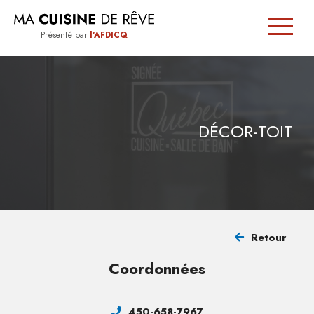
Présenté par
l'AFDICQ
SIGNÉE
QUÉBEC
DÉCOR-TOIT
TRUCS
ET
CONSEILS
Retour
TROUVER
Coordonnées
UN
CUISINISTE
450-658-7967