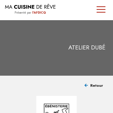
Présenté par
l'AFDICQ
SIGNÉE
QUÉBEC
ATELIER DUBÉ
TRUCS
ET
CONSEILS
Retour
TROUVER
UN
CUISINISTE