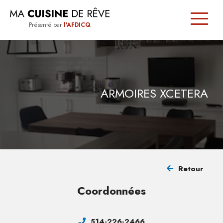
Présenté par
l'AFDICQ
SIGNÉE
QUÉBEC
ARMOIRES XCETERA
TRUCS
ET
CONSEILS
Retour
TROUVER
Coordonnées
UN
CUISINISTE
514-226-2466